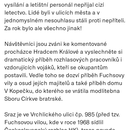
vysílání a letištní personál nepřijal cizí
letectvo. Lidé byli v ulicích města a v
jednomyslném nesouhlasu stáli proti nepříteli.
Za rok bylo ale všechno jinak!
Návštěvníci jsou zváni ke komentované
procházce Hradcem Králové a vyslechněte si
dramatický příběh rozhlasových pracovníků i
vzdorujících vojáků, kteří se okupantům
postavili. Vedle toho se dozví příběh Fuchsovy
vily a osud jejích majitelů a také příběh domu
V Kopečku, do kterého se vrátila modlitebna
Sboru Církve bratrské.
Sraz je ve Vrchlického ulici čp. 985 (před tzv.
Fuchsovou vilou, kde v roce 1968 sídlil
Československý rozhlas HK), trasa povede