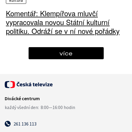
kultura
Komentář: Klempířova mluvčí
vypracovala novou Státní kulturní
politiku. Odráží se v ní nové pořádky
více
261 136 113