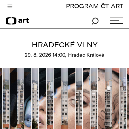
PROGRAM ČT ART
Česká televize
Zpravodajství
Sport
HRADECKÉ VLNY
iVysílání
29. 8. 2026 14:00, Hradec Králové
TV program
Pro děti
edu
Vše o ČT