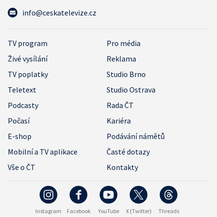
info@ceskatelevize.cz
TV program
Pro média
Živé vysílání
Reklama
TV poplatky
Studio Brno
Teletext
Studio Ostrava
Podcasty
Rada ČT
Počasí
Kariéra
E-shop
Podávání námětů
Mobilní a TV aplikace
Časté dotazy
Vše o ČT
Kontakty
Instagram
Facebook
YouTube
X (Twitter)
Threads