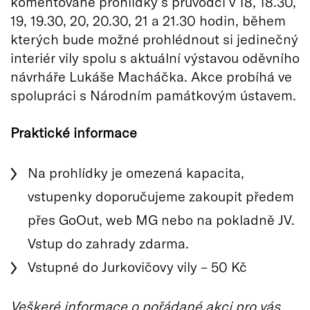
komentované prohlídky s průvodci v 18, 18.30,
19, 19.30, 20, 20.30, 21 a 21.30 hodin, během
kterých bude možné prohlédnout si jedinečný
interiér vily spolu s aktuální výstavou oděvního
návrháře Lukáše Macháčka. Akce probíhá ve
spolupráci s Národním památkovým ústavem.
Praktické informace
Na prohlídky je omezená kapacita,
vstupenky doporučujeme zakoupit předem
přes GoOut, web MG nebo na pokladně JV.
Vstup do zahrady zdarma.
Vstupné do Jurkovičovy vily – 50 Kč
Veškeré informace o pořádané akci pro vás