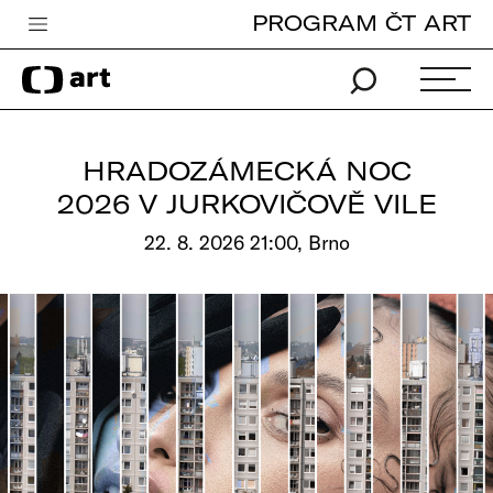
PROGRAM ČT ART
Česká televize
Zpravodajství
Sport
HRADOZÁMECKÁ NOC
iVysílání
2026 V JURKOVIČOVĚ VILE
TV program
22. 8. 2026 21:00, Brno
Pro děti
edu
Vše o ČT