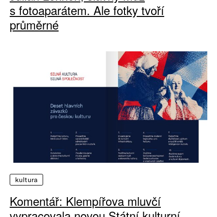
s fotoaparátem. Ale fotky tvoří
průměrné
kultura
Komentář: Klempířova mluvčí
vypracovala novou Státní kulturní