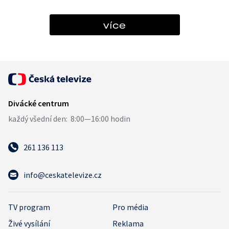
více
261 136 113
info@ceskatelevize.cz
TV program
Pro média
Živé vysílání
Reklama