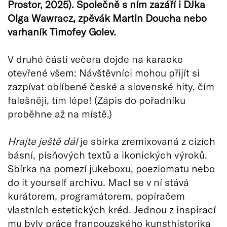
Prostor, 2025). Společně s ním zazáří i DJka
Olga Wawracz, zpěvák Martin Doucha nebo
varhaník Timofey Golev.
V druhé části večera dojde na karaoke
otevřené všem: Návštěvníci mohou přijít si
zazpívat oblíbené české a slovenské hity, čím
falešněji, tím lépe! (Zápis do pořadníku
proběhne až na místě.)
Hrajte ještě dál
je sbírka zremixovaná z cizích
básní, písňových textů a ikonických výroků.
Sbírka na pomezí jukeboxu, poeziomatu nebo
do it yourself archivu. Macl se v ní stává
kurátorem, programátorem, popíračem
vlastních estetických kréd. Jednou z inspirací
mu byly práce francouzského kunsthistorika