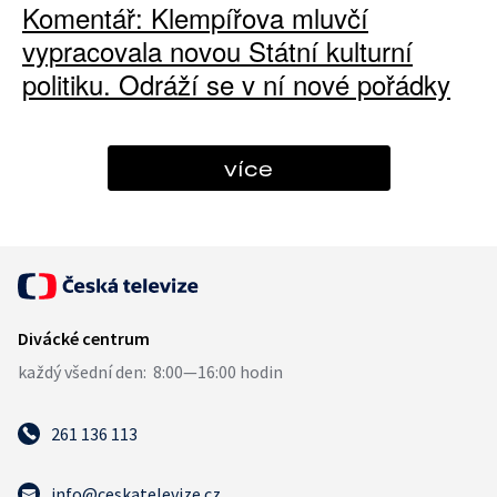
Komentář: Klempířova mluvčí
vypracovala novou Státní kulturní
politiku. Odráží se v ní nové pořádky
více
261 136 113
info@ceskatelevize.cz