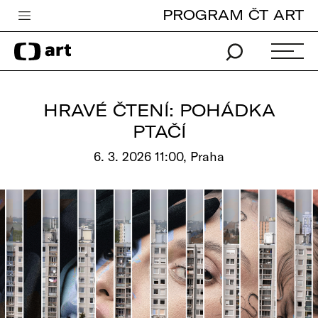
PROGRAM ČT ART
Česká televize
Zpravodajství
Sport
HRAVÉ ČTENÍ: POHÁDKA
iVysílání
PTAČÍ
TV program
6. 3. 2026 11:00, Praha
Pro děti
edu
Vše o ČT