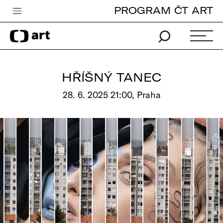
PROGRAM ČT ART
Česká televize
Zpravodajství
Sport
HŘÍŠNÝ TANEC
iVysílání
28. 6. 2025 21:00, Praha
TV program
Pro děti
edu
Vše o ČT