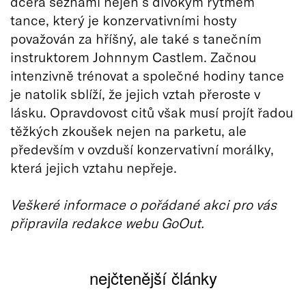
dcera seznámí nejen s divokým rytmem
tance, který je konzervativními hosty
považován za hříšný, ale také s tanečním
instruktorem Johnnym Castlem. Začnou
intenzivně trénovat a společné hodiny tance
je natolik sblíží, že jejich vztah přeroste v
lásku. Opravdovost citů však musí projít řadou
těžkých zkoušek nejen na parketu, ale
především v ovzduší konzervativní morálky,
která jejich vztahu nepřeje.
Veškeré informace o pořádané akci pro vás
připravila redakce webu GoOut.
nejčtenější články