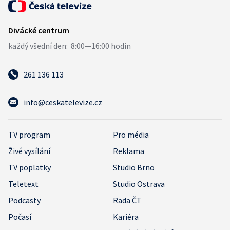
261 136 113
info@ceskatelevize.cz
TV program
Pro média
Živé vysílání
Reklama
TV poplatky
Studio Brno
Teletext
Studio Ostrava
Podcasty
Rada ČT
Počasí
Kariéra