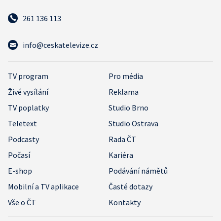
261 136 113
info@ceskatelevize.cz
TV program
Pro média
Živé vysílání
Reklama
TV poplatky
Studio Brno
Teletext
Studio Ostrava
Podcasty
Rada ČT
Počasí
Kariéra
E-shop
Podávání námětů
Mobilní a TV aplikace
Časté dotazy
Vše o ČT
Kontakty