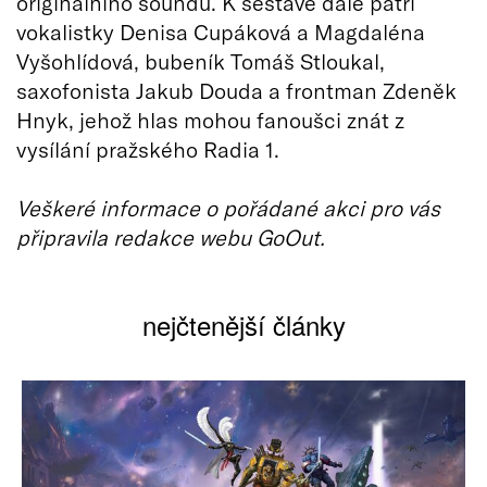
originálního soundu. K sestavě dále patří
vokalistky Denisa Cupáková a Magdaléna
Vyšohlídová, bubeník Tomáš Stloukal,
saxofonista Jakub Douda a frontman Zdeněk
Hnyk, jehož hlas mohou fanoušci znát z
vysílání pražského Radia 1.
Veškeré informace o pořádané akci pro vás
připravila redakce webu GoOut.
nejčtenější články