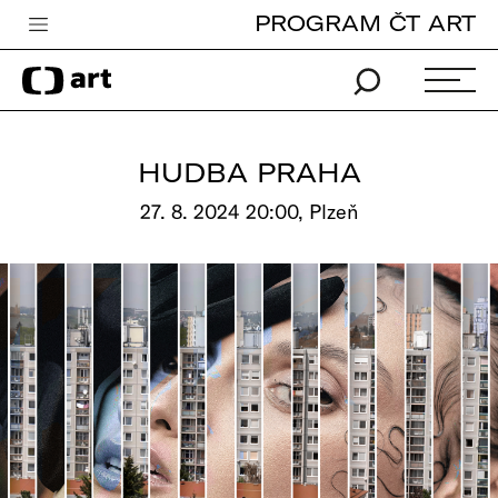
PROGRAM ČT ART
Česká televize
Zpravodajství
Sport
HUDBA PRAHA
iVysílání
27. 8. 2024 20:00, Plzeň
TV program
Pro děti
edu
Vše o ČT