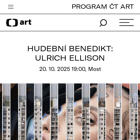
PROGRAM ČT ART
Česká televize
Zpravodajství
Sport
HUDEBNÍ BENEDIKT:
iVysílání
ULRICH ELLISON
TV program
20. 10. 2025 19:00, Most
Pro děti
edu
Vše o ČT