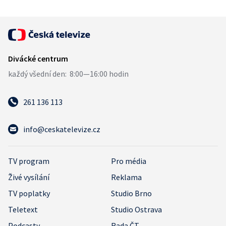
261 136 113
info@ceskatelevize.cz
TV program
Pro média
Živé vysílání
Reklama
TV poplatky
Studio Brno
Teletext
Studio Ostrava
Podcasty
Rada ČT