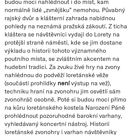
budou moci nahlédnout i do míst, kam
normálně lidé „zvnějšku” nemohou. Půvabný
rajský dvůr a klášterní zahrada nabídnou
pohledy na neznámá pražská zákoutí. Z ticha
kláštera se návštěvníci vydají do Lorety na
protější straně náměstí, kde se jim dostane
výkladu o historii tohoto významného
poutního místa, se zvláštním akcentem na
hudební tradici. Za zvuku živé hry na zvony
nahlédnou do podvěží loretánské věže
(součástí prohlídky
není
výstup na vež),
techniku hraní na zvonohru jim osvětlí sám
zvonohráč osobně. Poté si budou moci přímo
na kůru loretánského kostela Narození Páně
prohlédnout pozoruhodné barokní varhany,
vyhledávaný koncertní nástroj. Historií
loretánské zvonohry i varhan návštěvníky