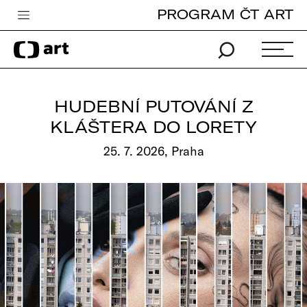
PROGRAM ČT ART
Česká televize
Zpravodajství
Sport
HUDEBNÍ PUTOVÁNÍ Z
iVysílání
KLÁŠTERA DO LORETY
TV program
25. 7. 2026, Praha
Pro děti
edu
Vše o ČT