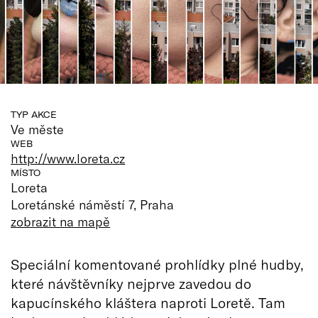
TYP AKCE
Ve měste
WEB
http://www.loreta.cz
MÍSTO
Loreta
Loretánské náměstí 7, Praha
zobrazit na mapě
Speciální komentované prohlídky plné hudby,
které návštěvníky nejprve zavedou do
kapucínského kláštera naproti Loretě. Tam