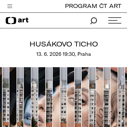
PROGRAM ČT ART
Česká televize
Zpravodajství
Sport
HUSÁKOVO TICHO
iVysílání
13. 6. 2026 19:30, Praha
TV program
Pro děti
edu
Vše o ČT