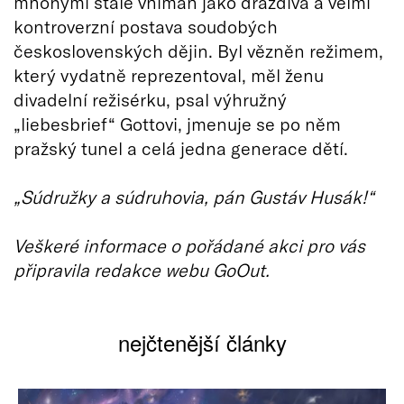
mnohými stále vnímán jako dráždivá a velmi
kontroverzní postava soudobých
československých dějin. Byl vězněn režimem,
který vydatně reprezentoval, měl ženu
divadelní režisérku, psal výhružný
„liebesbrief“ Gottovi, jmenuje se po něm
pražský tunel a celá jedna generace dětí.
„Súdružky a súdruhovia, pán Gustáv Husák!“
Veškeré informace o pořádané akci pro vás
připravila redakce webu GoOut.
nejčtenější články