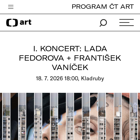
PROGRAM ČT ART
Česká televize
Zpravodajství
Sport
I. KONCERT: LADA
iVysílání
FEDOROVA + FRANTIŠEK
VANÍČEK
TV program
18. 7. 2026 18:00, Kladruby
Pro děti
edu
Vše o ČT