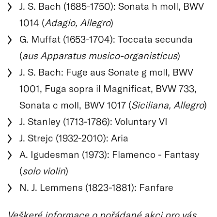
J. S. Bach (1685-1750): Sonata h moll, BWV
1014 (
Adagio, Allegro
)
G. Muffat (1653-1704): Toccata secunda
(
aus Apparatus musico-organisticus
)
J. S. Bach: Fuge aus Sonate g moll, BWV
1001, Fuga sopra il Magnificat, BVW 733,
Sonata c moll, BWV 1017 (
Siciliana, Allegro
)
J. Stanley (1713-1786): Voluntary VI
J. Strejc (1932-2010): Aria
A. Igudesman (1973): Flamenco - Fantasy
(
solo violin
)
N. J. Lemmens (1823-1881): Fanfare
Veškeré informace o pořádané akci pro vás