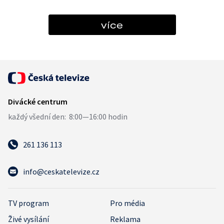
více
261 136 113
info@ceskatelevize.cz
TV program
Pro média
Živé vysílání
Reklama