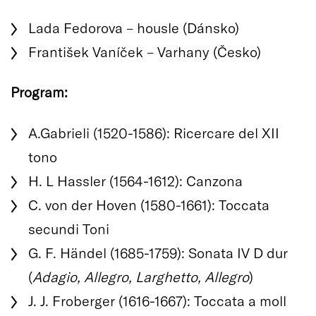
Lada Fedorova – housle (Dánsko)
František Vaníček – Varhany (Česko)
Program:
A.Gabrieli (1520-1586): Ricercare del XII
tono
H. L Hassler (1564-1612): Canzona
C. von der Hoven (1580-1661): Toccata
secundi Toni
G. F. Händel (1685-1759): Sonata IV D dur
(
Adagio, Allegro, Larghetto, Allegro
)
J. J. Froberger (1616-1667): Toccata a moll