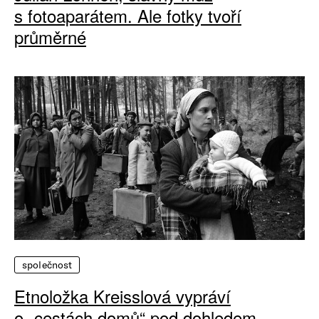
s fotoaparátem. Ale fotky tvoří
průměrné
společnost
Etnoložka Kreisslová vypráví
o „cestách domů“ pod dohledem