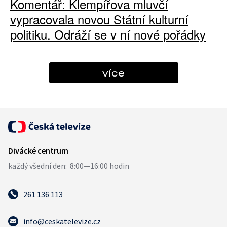
Komentář: Klempířova mluvčí
vypracovala novou Státní kulturní
politiku. Odráží se v ní nové pořádky
více
261 136 113
info@ceskatelevize.cz