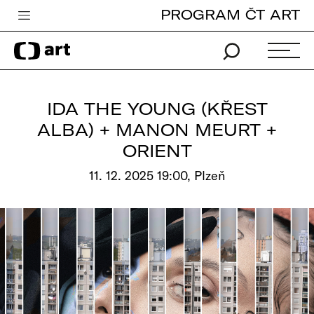
PROGRAM ČT ART
Česká televize
Zpravodajství
Sport
IDA THE YOUNG (KŘEST
iVysílání
ALBA) + MANON MEURT +
ORIENT
TV program
11. 12. 2025 19:00, Plzeň
Pro děti
edu
Vše o ČT