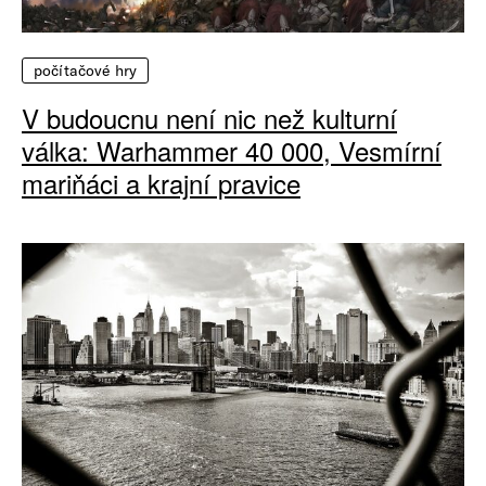
počítačové hry
V budoucnu není nic než kulturní
válka: Warhammer 40 000, Vesmírní
mariňáci a krajní pravice