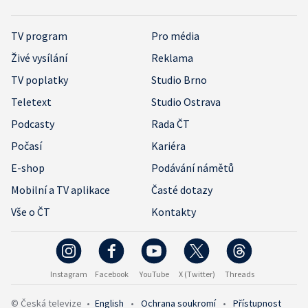
TV program
Pro média
Živé vysílání
Reklama
TV poplatky
Studio Brno
Teletext
Studio Ostrava
Podcasty
Rada ČT
Počasí
Kariéra
E-shop
Podávání námětů
Mobilní a TV aplikace
Časté dotazy
Vše o ČT
Kontakty
Instagram
Facebook
YouTube
X (Twitter)
Threads
© Česká televize
•
English
•
Ochrana soukromí
•
Přístupnost