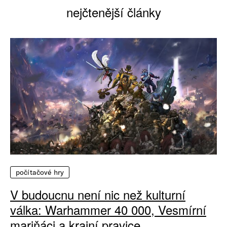
nejčtenější články
počítačové hry
V budoucnu není nic než kulturní
válka: Warhammer 40 000, Vesmírní
mariňáci a krajní pravice