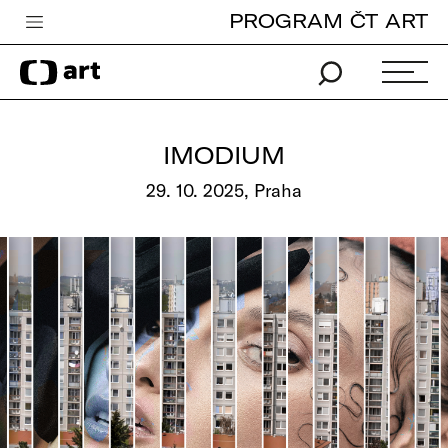
PROGRAM ČT ART
Česká televize
Zpravodajství
Sport
IMODIUM
iVysílání
29. 10. 2025, Praha
TV program
Pro děti
edu
Vše o ČT