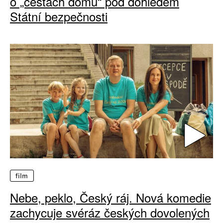
o „cestách domů“ pod dohledem
Státní bezpečnosti
film
Nebe, peklo, Český ráj. Nová komedie
zachycuje svéráz českých dovolených