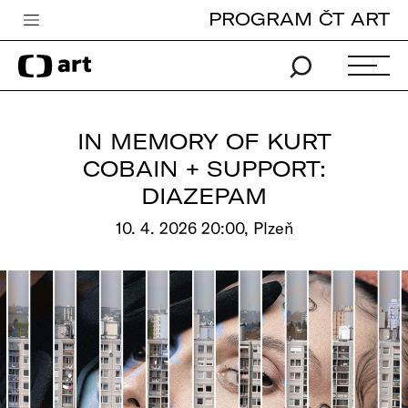
PROGRAM ČT ART
Česká televize
Zpravodajství
Sport
IN MEMORY OF KURT
iVysílání
COBAIN + SUPPORT:
DIAZEPAM
TV program
10. 4. 2026 20:00, Plzeň
Pro děti
edu
Vše o ČT