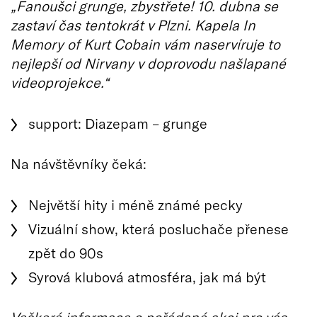
„Fanoušci grunge, zbystřete! 10. dubna se
zastaví čas tentokrát v Plzni. Kapela In
Memory of Kurt Cobain vám naservíruje to
nejlepší od Nirvany v doprovodu našlapané
videoprojekce.“
support: Diazepam – grunge
Na návštěvníky čeká:
Největší hity i méně známé pecky
Vizuální show, která posluchače přenese
zpět do 90s
Syrová klubová atmosféra, jak má být
Veškeré informace o pořádané akci pro vás