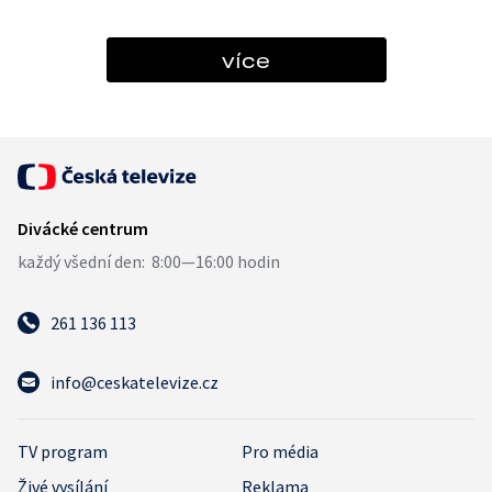
více
261 136 113
info@ceskatelevize.cz
TV program
Pro média
Živé vysílání
Reklama