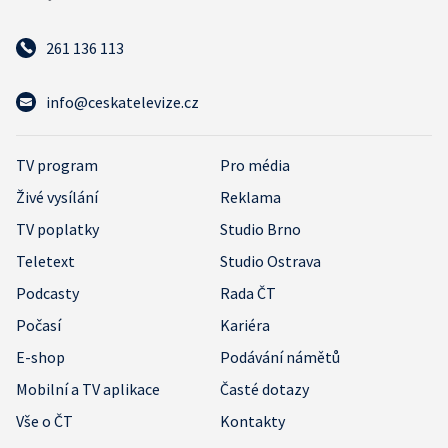
261 136 113
info@ceskatelevize.cz
TV program
Pro média
Živé vysílání
Reklama
TV poplatky
Studio Brno
Teletext
Studio Ostrava
Podcasty
Rada ČT
Počasí
Kariéra
E-shop
Podávání námětů
Mobilní a TV aplikace
Časté dotazy
Vše o ČT
Kontakty