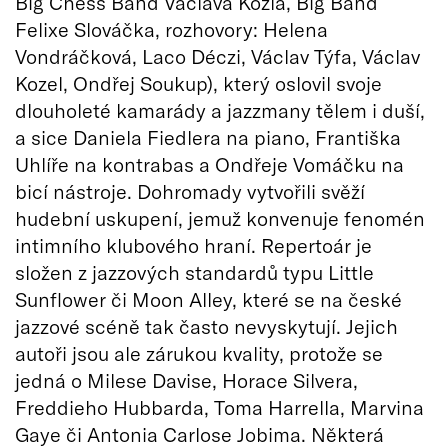
Big Chess Band Václava Kozla, Big Band
Felixe Slováčka, rozhovory: Helena
Vondráčková, Laco Déczi, Václav Týfa, Václav
Kozel, Ondřej Soukup), který oslovil svoje
dlouholeté kamarády a jazzmany tělem i duší,
a sice Daniela Fiedlera na piano, Františka
Uhlíře na kontrabas a Ondřeje Vomáčku na
bicí nástroje. Dohromady vytvořili svěží
hudební uskupení, jemuž konvenuje fenomén
intimního klubového hraní. Repertoár je
složen z jazzových standardů typu Little
Sunflower či Moon Alley, které se na české
jazzové scéně tak často nevyskytují. Jejich
autoři jsou ale zárukou kvality, protože se
jedná o Milese Davise, Horace Silvera,
Freddieho Hubbarda, Toma Harrella, Marvina
Gaye či Antonia Carlose Jobima. Některá