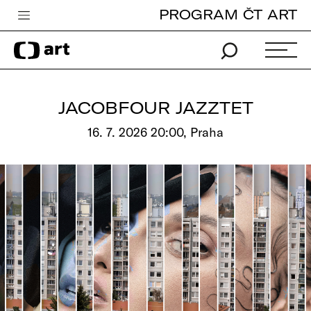
PROGRAM ČT ART
Česká televize
Zpravodajství
Sport
JACOBFOUR JAZZTET
iVysílání
16. 7. 2026 20:00, Praha
TV program
Pro děti
edu
Vše o ČT