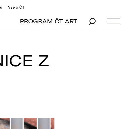
du
Vše o ČT
PROGRAM ČT ART
ICE Z