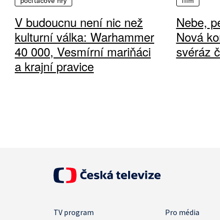
počítačové hry
film
V budoucnu není nic než
Nebe, pe
kulturní válka: Warhammer
Nová ko
40 000, Vesmírní mariňáci
svéráz 
a krajní pravice
TV program
Pro média