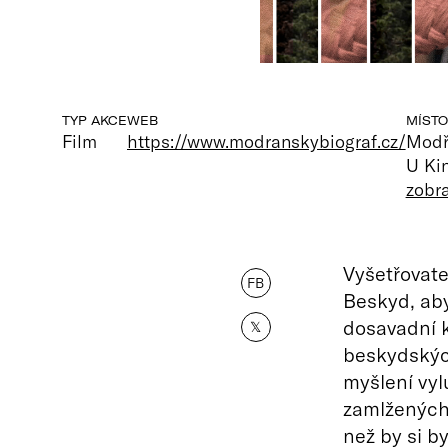
TYP AKCE
WEB
MÍSTO
Film
https://www.modranskybiograf.cz/
Modř
U Kin
zobr
Vyšetřovate
FB
Beskyd, aby
dosavadní k
𝕏
beskydských
myšlení vyl
zamlžených 
než by si by