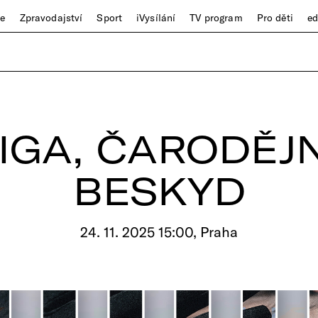
ze
Zpravodajství
Sport
iVysílání
TV program
Pro děti
e
IGA, ČARODĚJN
BESKYD
24. 11. 2025 15:00, Praha