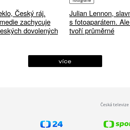
fotografie
klo, Český ráj.
Julian Lennon, sla
medie zachycuje
s fotoaparátem. Ale
českých dovolených
tvoří průměrné
více
Česká televize 