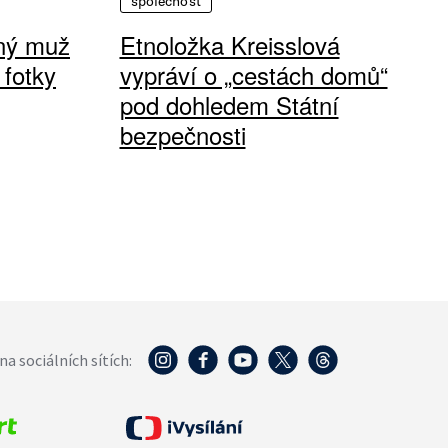
společnost
vný muž
Etnoložka Kreisslová
 fotky
vypráví o „cestách domů“
pod dohledem Státní
bezpečnosti
na sociálních sítích: