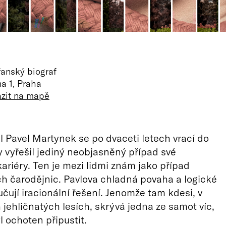
anský biograf
a 1, Praha
azit na mapě
l Pavel Martynek se po dvaceti letech vrací do
 vyřešil jediný neobjasněný případ své
ariéry. Ten je mezi lidmi znám jako případ
 čarodějnic. Pavlova chladná povaha a logické
učují iracionální řešení. Jenomže tam kdesi, v
jehličnatých lesích, skrývá jedna ze samot víc,
l ochoten připustit.