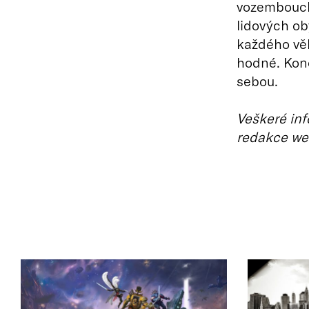
vozembouch
lidových ob
každého věk
hodné. Konc
sebou.
Veškeré inf
redakce we