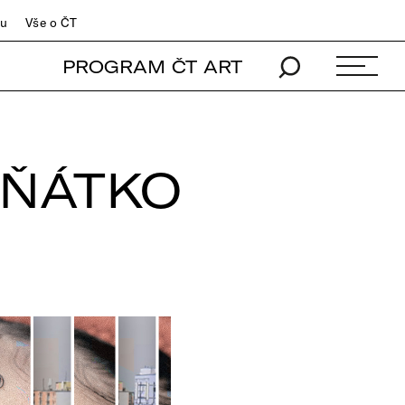
du
Vše o ČT
PROGRAM ČT ART
IŇÁTKO