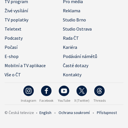
TV program
Pro média
Živé vysílání
Reklama
TV poplatky
Studio Brno
Teletext
Studio Ostrava
Podcasty
Rada ČT
Počasí
Kariéra
E-shop
Podávání námětů
Mobilní a TV aplikace
Časté dotazy
Vše o ČT
Kontakty
Instagram
Facebook
YouTube
X (Twitter)
Threads
© Česká televize
•
English
•
Ochrana soukromí
•
Přístupnost