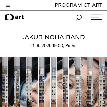
PROGRAM ČT ART
Česká televize
Zpravodajství
Sport
JAKUB NOHA BAND
iVysílání
21. 9. 2026 19:00, Praha
TV program
Pro děti
edu
Vše o ČT