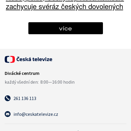
zachycuje svéráz českých dovolených
více
261 136 113
info@ceskatelevize.cz