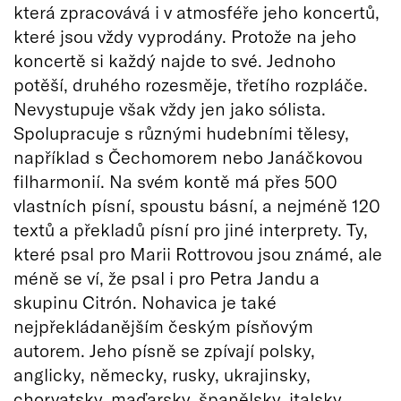
která zpracovává i v atmosféře jeho koncertů,
které jsou vždy vyprodány. Protože na jeho
koncertě si každý najde to své. Jednoho
potěší, druhého rozesměje, třetího rozpláče.
Nevystupuje však vždy jen jako sólista.
Spolupracuje s různými hudebními tělesy,
například s Čechomorem nebo Janáčkovou
filharmonií. Na svém kontě má přes 500
vlastních písní, spoustu básní, a nejméně 120
textů a překladů písní pro jiné interprety. Ty,
které psal pro Marii Rottrovou jsou známé, ale
méně se ví, že psal i pro Petra Jandu a
skupinu Citrón. Nohavica je také
nejpřekládanějším českým písňovým
autorem. Jeho písně se zpívají polsky,
anglicky, německy, rusky, ukrajinsky,
chorvatsky, maďarsky, španělsky, italsky.