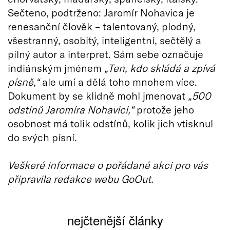
Sečteno, podtrženo: Jaromír Nohavica je
renesanční člověk – talentovaný, plodný,
všestranný, osobitý, inteligentní, sečtělý a
pilný autor a interpret. Sám sebe označuje
indiánským jménem
„Ten, kdo skládá a zpívá
písně,“
ale umí a dělá toho mnohem více.
Dokument by se klidně mohl jmenovat
„500
odstínů Jaromíra Nohavici,“
protože jeho
osobnost má tolik odstínů, kolik jich vtisknul
do svých písní.
Veškeré informace o pořádané akci pro vás
připravila redakce webu GoOut.
nejčtenější články