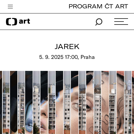
PROGRAM ČT ART
Česká televize
Zpravodajství
Sport
JAREK
iVysílání
5. 9. 2025 17:00, Praha
TV program
Pro děti
edu
Vše o ČT