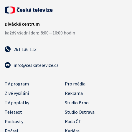
261 136 113
info@ceskatelevize.cz
TV program
Pro média
Živé vysílání
Reklama
TV poplatky
Studio Brno
Teletext
Studio Ostrava
Podcasty
Rada ČT
Počasí
Kariéra