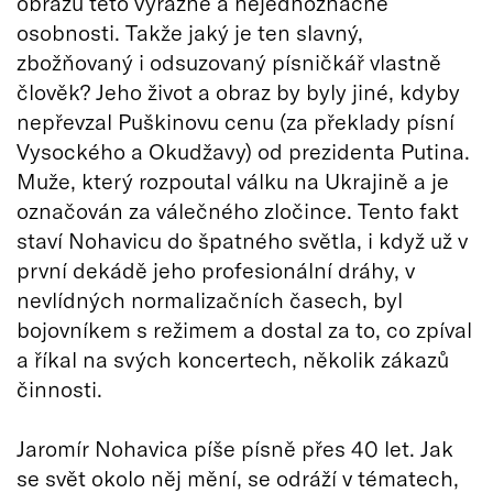
obrazu této výrazné a nejednoznačné
osobnosti. Takže jaký je ten slavný,
zbožňovaný i odsuzovaný písničkář vlastně
člověk? Jeho život a obraz by byly jiné, kdyby
nepřevzal Puškinovu cenu (za překlady písní
Vysockého a Okudžavy) od prezidenta Putina.
Muže, který rozpoutal válku na Ukrajině a je
označován za válečného zločince. Tento fakt
staví Nohavicu do špatného světla, i když už v
první dekádě jeho profesionální dráhy, v
nevlídných normalizačních časech, byl
bojovníkem s režimem a dostal za to, co zpíval
a říkal na svých koncertech, několik zákazů
činnosti.
Jaromír Nohavica píše písně přes 40 let. Jak
se svět okolo něj mění, se odráží v tématech,