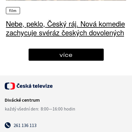
film
Nebe, peklo, Český ráj. Nová komedie
zachycuje svéráz českých dovolených
více
261 136 113