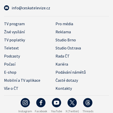
info@ceskatelevize.cz
TV program
Pro média
Živé vysílání
Reklama
TV poplatky
Studio Brno
Teletext
Studio Ostrava
Podcasty
Rada ČT
Počasí
Kariéra
E-shop
Podávání námětů
Mobilní a TV aplikace
Časté dotazy
Vše o ČT
Kontakty
Instagram
Facebook
YouTube
X (Twitter)
Threads