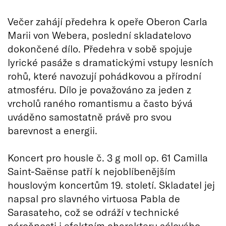
Večer zahájí předehra k opeře Oberon Carla
Marii von Webera, poslední skladatelovo
dokončené dílo. Předehra v sobě spojuje
lyrické pasáže s dramatickými vstupy lesních
rohů, které navozují pohádkovou a přírodní
atmosféru. Dílo je považováno za jeden z
vrcholů raného romantismu a často bývá
uváděno samostatně právě pro svou
barevnost a energii.
Koncert pro housle č. 3 g moll op. 61 Camilla
Saint-Saënse patří k nejoblíbenějším
houslovým koncertům 19. století. Skladatel jej
napsal pro slavného virtuosa Pabla de
Sarasateho, což se odráží v technické
náročnosti i efektním charakteru sólového