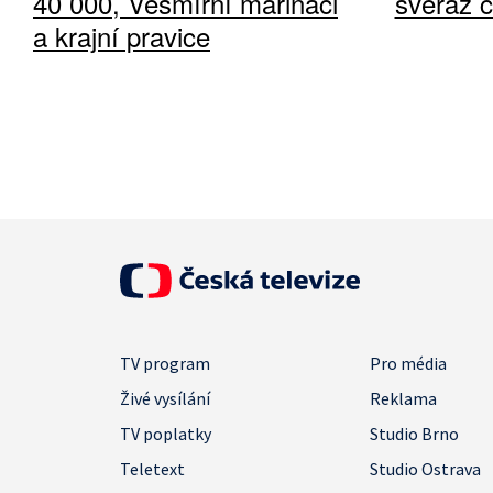
40 000, Vesmírní mariňáci
svéráz 
a krajní pravice
TV program
Pro média
Živé vysílání
Reklama
TV poplatky
Studio Brno
Teletext
Studio Ostrava