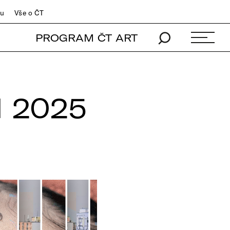
du
Vše o ČT
PROGRAM ČT ART
 2025