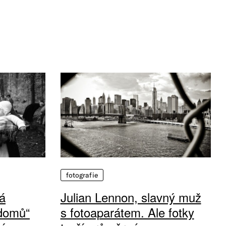
fotografie
á
Julian Lennon, slavný muž
 domů“
s fotoaparátem. Ale fotky