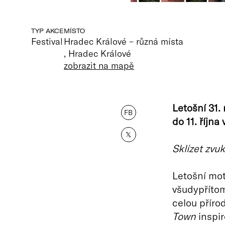
TYP AKCE
MÍSTO
Festival
Hradec Králové – různá místa
, Hradec Králové
zobrazit na mapě
Letošní 31. 
FB
do 11. října
𝕏
Sklízet zvuk
Letošní mot
všudypřítom
celou příro
Town
inspir