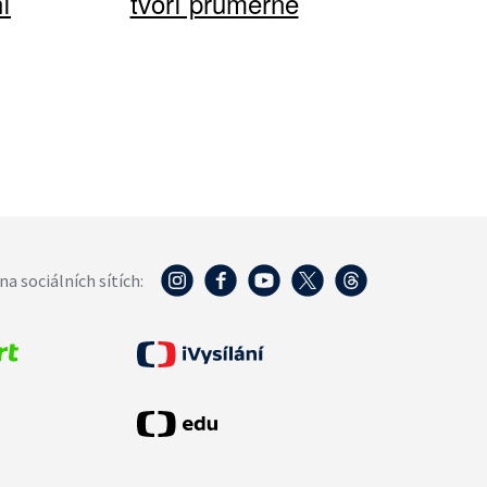
í
tvoří průměrné
na sociálních sítích: