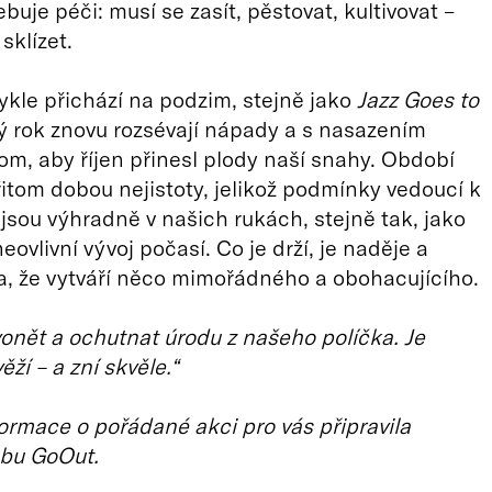
buje péči: musí se zasít, pěstovat, kultivovat –
sklízet.
ykle přichází na podzim, stejně jako
Jazz Goes to
ý rok znovu rozsévají nápady a s nasazením
tom, aby říjen přinesl plody naší snahy. Období
řitom dobou nejistoty, jelikož podmínky vedoucí k
sou výhradně v našich rukách, stejně tak, jako
ovlivní vývoj počasí. Co je drží, je naděje a
a, že vytváří něco mimořádného a obohacujícího.
ivonět a ochutnat úrodu z našeho políčka. Je
ěží – a zní skvěle.“
ormace o pořádané akci pro vás připravila
bu GoOut.