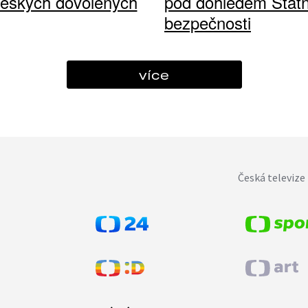
českých dovolených
pod dohledem Státn
bezpečnosti
více
Česká televize 