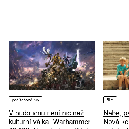
počítačové hry
film
V budoucnu není nic než
Nebe, pe
kulturní válka: Warhammer
Nová ko