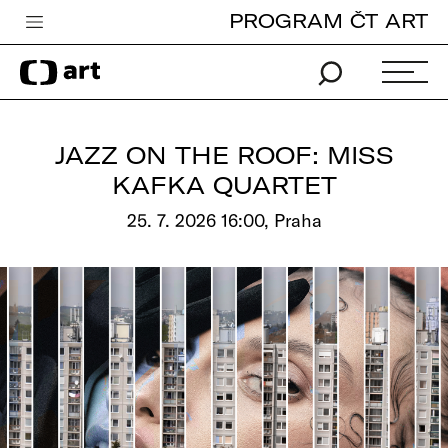
PROGRAM ČT ART
Česká televize
Zpravodajství
Sport
JAZZ ON THE ROOF: MISS
iVysílání
KAFKA QUARTET
TV program
25. 7. 2026 16:00, Praha
Pro děti
edu
Vše o ČT