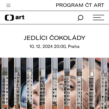
PROGRAM ČT ART
Česká televize
Zpravodajství
Sport
JEDLÍCI ČOKOLÁDY
iVysílání
10. 12. 2024 20:00, Praha
TV program
Pro děti
edu
Vše o ČT