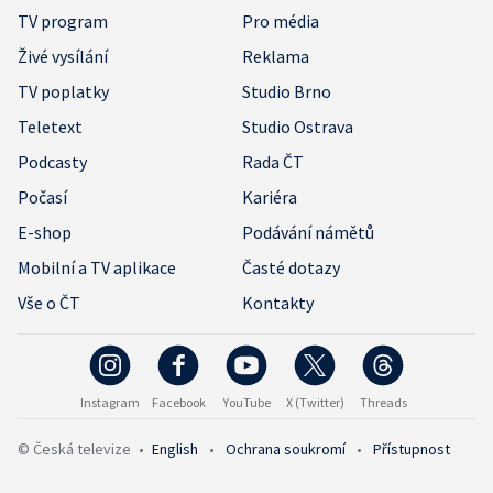
TV program
Pro média
Živé vysílání
Reklama
TV poplatky
Studio Brno
Teletext
Studio Ostrava
Podcasty
Rada ČT
Počasí
Kariéra
E-shop
Podávání námětů
Mobilní a TV aplikace
Časté dotazy
Vše o ČT
Kontakty
Instagram
Facebook
YouTube
X (Twitter)
Threads
© Česká televize
•
English
•
Ochrana soukromí
•
Přístupnost