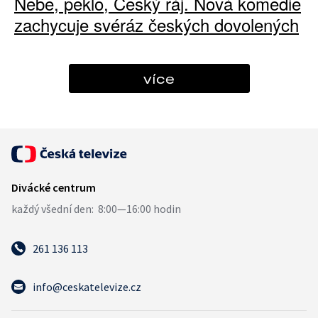
Nebe, peklo, Český ráj. Nová komedie
zachycuje svéráz českých dovolených
více
261 136 113
info@ceskatelevize.cz