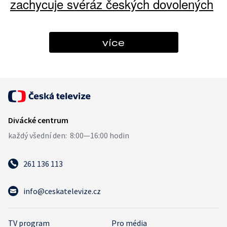
zachycuje svéráz českých dovolených
více
261 136 113
info@ceskatelevize.cz
TV program
Pro média