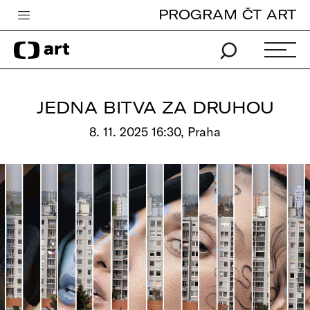
PROGRAM ČT ART
Česká televize
Zpravodajství
Sport
JEDNA BITVA ZA DRUHOU
iVysílání
8. 11. 2025 16:30, Praha
TV program
Pro děti
edu
Vše o ČT