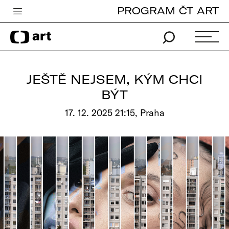
PROGRAM ČT ART
Česká televize
Zpravodajství
Sport
JEŠTĚ NEJSEM, KÝM CHCI
iVysílání
BÝT
TV program
17. 12. 2025 21:15, Praha
Pro děti
edu
Vše o ČT