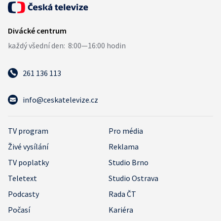
261 136 113
info@ceskatelevize.cz
TV program
Pro média
Živé vysílání
Reklama
TV poplatky
Studio Brno
Teletext
Studio Ostrava
Podcasty
Rada ČT
Počasí
Kariéra