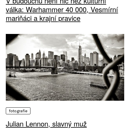
V budoucnu není nic než kulturní
válka: Warhammer 40 000, Vesmírní
mariňáci a krajní pravice
fotografie
Julian Lennon, slavný muž