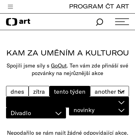
PROGRAM ČT ART
Česká televize
Zpravodajství
Sport
KAM ZA UMĚNÍM A KULTUROU
iVysílání
Spojili jsme síly s
GoOut
. Ten vám zde přináší své
TV program
pozvánky na nejrůznější akce
Pro děti
edu
dnes
zítra
tento týden
Vše o ČT
novinky
Divadlo
Nepodařilo se nám najít žádné odpovídající akce.