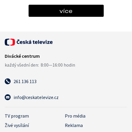
více
261 136 113
info@ceskatelevize.cz
TV program
Pro média
Živé vysílání
Reklama