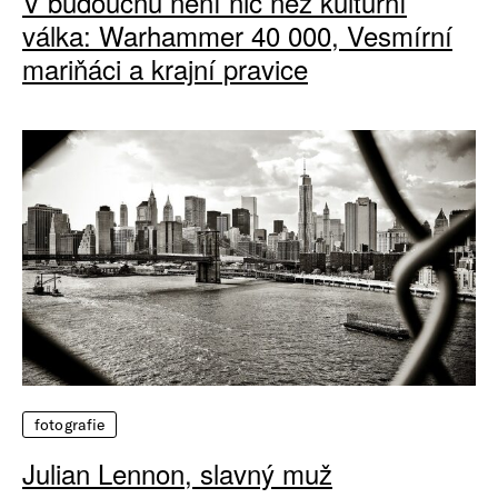
V budoucnu není nic než kulturní
válka: Warhammer 40 000, Vesmírní
mariňáci a krajní pravice
fotografie
Julian Lennon, slavný muž