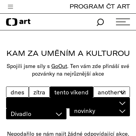
PROGRAM ČT ART
Česká televize
Zpravodajství
Sport
KAM ZA UMĚNÍM A KULTUROU
iVysílání
Spojili jsme síly s
GoOut
. Ten vám zde přináší své
TV program
pozvánky na nejrůznější akce
Pro děti
edu
dnes
zítra
tento víkend
Vše o ČT
novinky
Divadlo
Nepodařilo se nám najít žádné odpovídající akce.