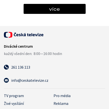
více
261 136 113
info@ceskatelevize.cz
TV program
Pro média
Živé vysílání
Reklama