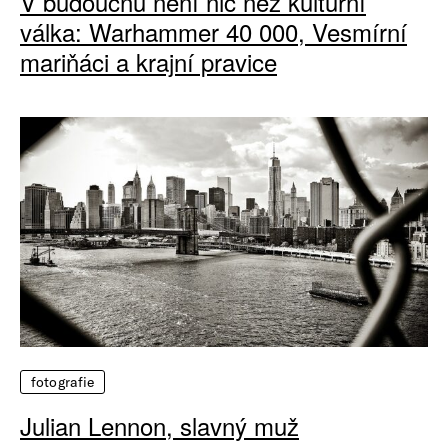
V budoucnu není nic než kulturní
válka: Warhammer 40 000, Vesmírní
mariňáci a krajní pravice
fotografie
Julian Lennon, slavný muž