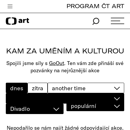
PROGRAM ČT ART
Česká televize
Zpravodajství
Sport
KAM ZA UMĚNÍM A KULTUROU
iVysílání
Spojili jsme síly s
GoOut
. Ten vám zde přináší své
TV program
pozvánky na nejrůznější akce
Pro děti
edu
dnes
zítra
Vše o ČT
populární
Divadlo
Nepodařilo se nám najít žádné odpovídající akce.