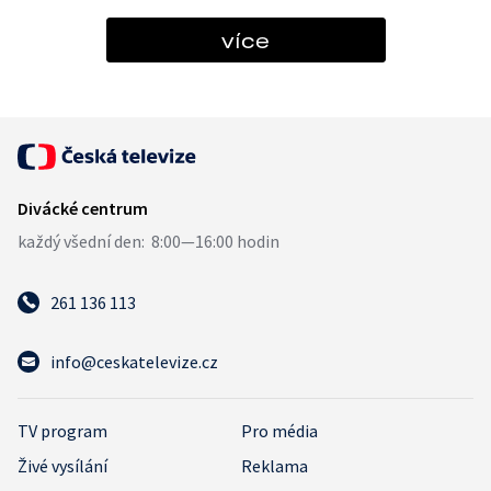
více
261 136 113
info@ceskatelevize.cz
TV program
Pro média
Živé vysílání
Reklama