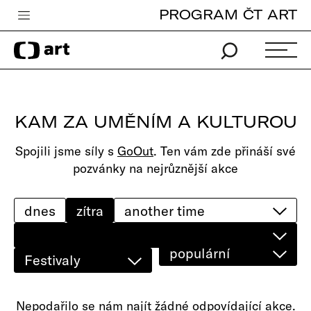
PROGRAM ČT ART
Česká televize
Zpravodajství
Sport
KAM ZA UMĚNÍM A KULTUROU
iVysílání
Spojili jsme síly s
GoOut
. Ten vám zde přináší své
TV program
pozvánky na nejrůznější akce
Pro děti
edu
dnes
zítra
Vše o ČT
populární
Festivaly
Nepodařilo se nám najít žádné odpovídající akce.