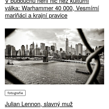
V budoucnu není nic než kulturní
válka: Warhammer 40 000, Vesmírní
mariňáci a krajní pravice
fotografie
Julian Lennon, slavný muž