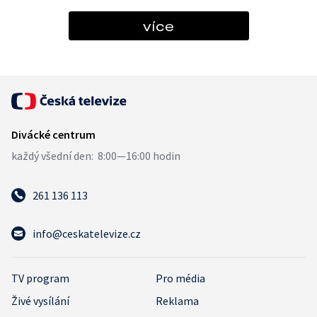
více
261 136 113
info@ceskatelevize.cz
TV program
Pro média
Živé vysílání
Reklama