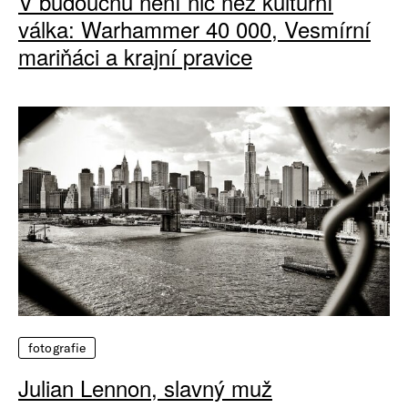
V budoucnu není nic než kulturní
válka: Warhammer 40 000, Vesmírní
mariňáci a krajní pravice
fotografie
Julian Lennon, slavný muž