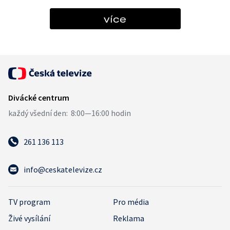
více
261 136 113
info@ceskatelevize.cz
TV program
Pro média
Živé vysílání
Reklama