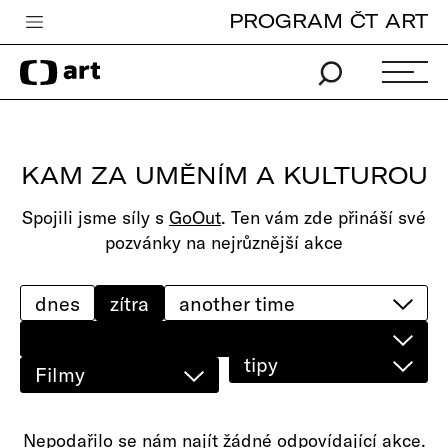
PROGRAM ČT ART
Česká televize
Zpravodajství
Sport
KAM ZA UMĚNÍM A KULTUROU
iVysílání
Spojili jsme síly s
GoOut
. Ten vám zde přináší své
TV program
pozvánky na nejrůznější akce
Pro děti
edu
dnes
zítra
Vše o ČT
tipy
Filmy
Nepodařilo se nám najít žádné odpovídající akce.