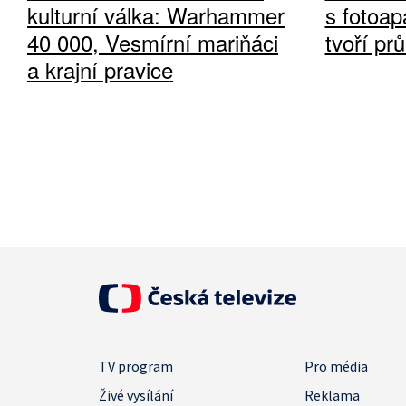
kulturní válka: Warhammer
s fotoap
40 000, Vesmírní mariňáci
tvoří pr
a krajní pravice
TV program
Pro média
Živé vysílání
Reklama