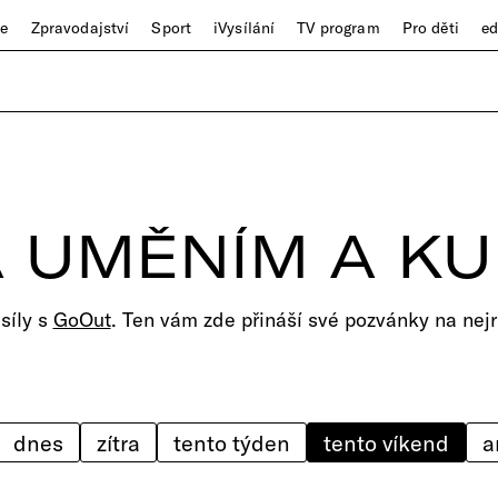
ze
Zpravodajství
Sport
iVysílání
TV program
Pro děti
e
 UMĚNÍM A K
 síly s
GoOut
. Ten vám zde přináší své pozvánky na nejr
dnes
zítra
tento týden
tento víkend