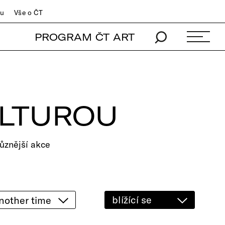
du
Vše o ČT
PROGRAM ČT ART
ULTUROU
ůznější akce
blížící se