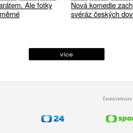
arátem. Ale fotky
Nová komedie zach
ůměrné
svéráz českých dov
více
Česká televize 