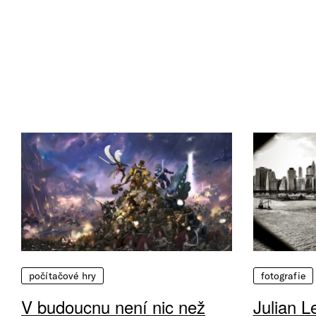
počítačové hry
fotografie
V budoucnu není nic než
Julian L