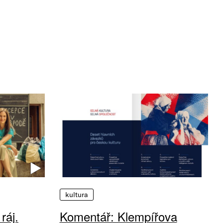
kultura
ráj.
Komentář: Klempířova