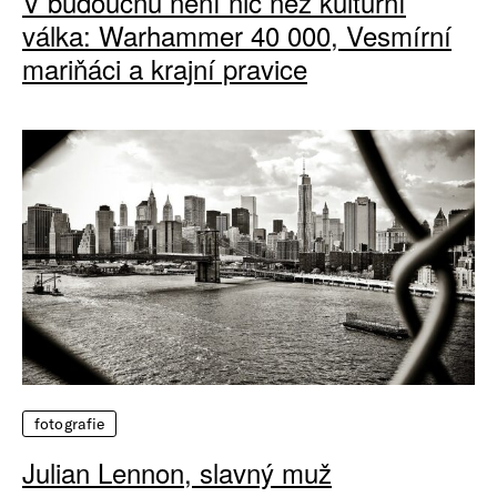
V budoucnu není nic než kulturní
válka: Warhammer 40 000, Vesmírní
mariňáci a krajní pravice
fotografie
Julian Lennon, slavný muž