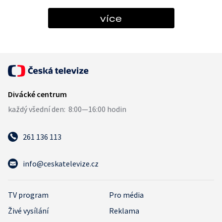
více
261 136 113
info@ceskatelevize.cz
TV program
Pro média
Živé vysílání
Reklama