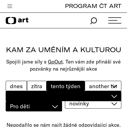
PROGRAM ČT ART
Česká televize
Zpravodajství
Sport
KAM ZA UMĚNÍM A KULTUROU
iVysílání
Spojili jsme síly s
GoOut
. Ten vám zde přináší své
TV program
pozvánky na nejrůznější akce
Pro děti
edu
dnes
zítra
tento týden
Vše o ČT
novinky
Pro děti
Nepodařilo se nám najít žádné odpovídající akce.