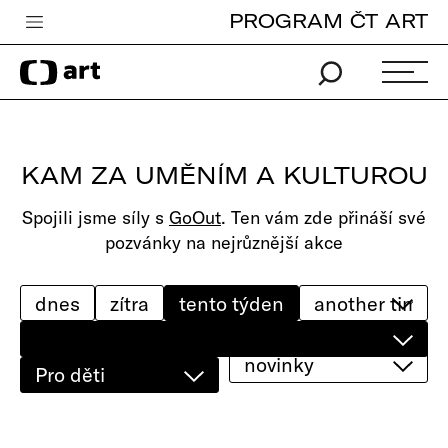
PROGRAM ČT ART
Česká televize
Zpravodajství
Sport
KAM ZA UMĚNÍM A KULTUROU
iVysílání
Spojili jsme síly s
GoOut
. Ten vám zde přináší své
TV program
pozvánky na nejrůznější akce
Pro děti
edu
dnes
zítra
tento týden
Vše o ČT
novinky
Pro děti