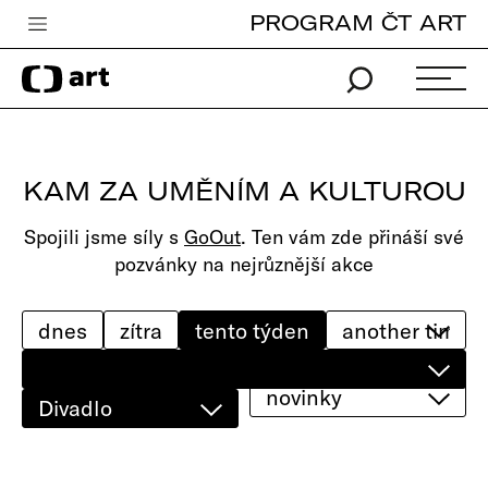
PROGRAM ČT ART
Česká televize
Zpravodajství
Sport
KAM ZA UMĚNÍM A KULTUROU
iVysílání
Spojili jsme síly s
GoOut
. Ten vám zde přináší své
TV program
pozvánky na nejrůznější akce
Pro děti
edu
dnes
zítra
tento týden
Vše o ČT
novinky
Divadlo