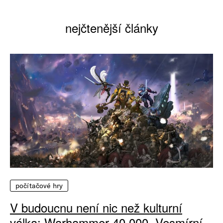
nejčtenější články
počítačové hry
V budoucnu není nic než kulturní
válka: Warhammer 40 000, Vesmírní