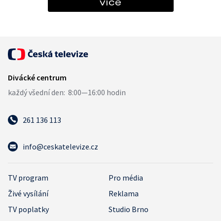
více
261 136 113
info@ceskatelevize.cz
TV program
Pro média
Živé vysílání
Reklama
TV poplatky
Studio Brno