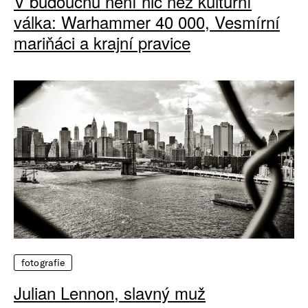
V budoucnu není nic než kulturní
válka: Warhammer 40 000, Vesmírní
mariňáci a krajní pravice
fotografie
Julian Lennon, slavný muž