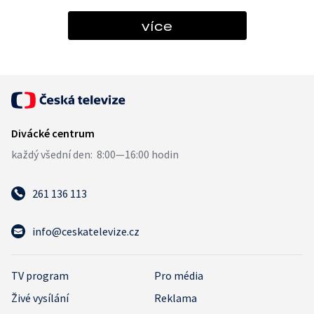
více
261 136 113
info@ceskatelevize.cz
TV program
Pro média
Živé vysílání
Reklama