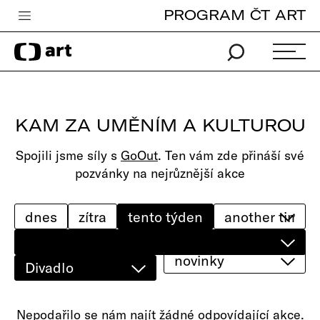
PROGRAM ČT ART
Česká televize
Zpravodajství
Sport
KAM ZA UMĚNÍM A KULTUROU
iVysílání
Spojili jsme síly s
GoOut
. Ten vám zde přináší své
TV program
pozvánky na nejrůznější akce
Pro děti
edu
dnes
zítra
tento týden
Vše o ČT
novinky
Divadlo
Nepodařilo se nám najít žádné odpovídající akce.