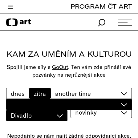
PROGRAM ČT ART
Česká televize
Zpravodajství
Sport
KAM ZA UMĚNÍM A KULTUROU
iVysílání
Spojili jsme síly s
GoOut
. Ten vám zde přináší své
TV program
pozvánky na nejrůznější akce
Pro děti
edu
dnes
zítra
Vše o ČT
novinky
Divadlo
Nepodařilo se nám najít žádné odpovídající akce.