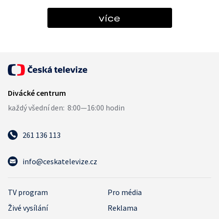
více
261 136 113
info@ceskatelevize.cz
TV program
Pro média
Živé vysílání
Reklama