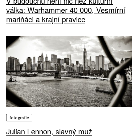
V budoucnu není nic než kulturní
válka: Warhammer 40 000, Vesmírní
mariňáci a krajní pravice
fotografie
Julian Lennon, slavný muž