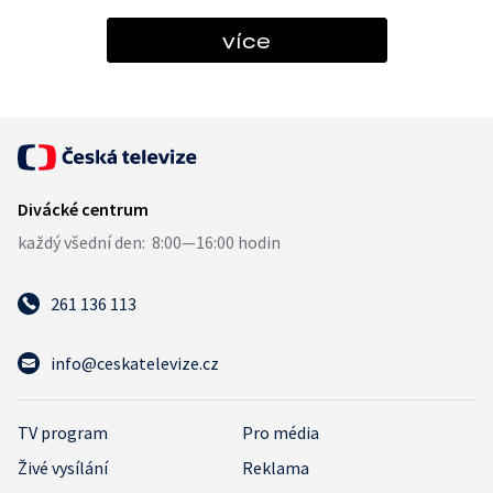
více
261 136 113
info@ceskatelevize.cz
TV program
Pro média
Živé vysílání
Reklama