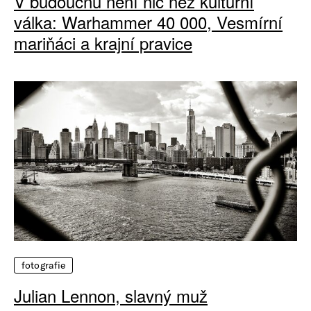
V budoucnu není nic než kulturní
válka: Warhammer 40 000, Vesmírní
mariňáci a krajní pravice
fotografie
Julian Lennon, slavný muž