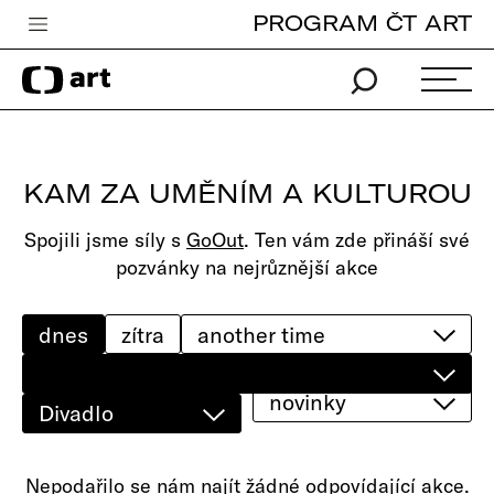
PROGRAM ČT ART
Česká televize
Zpravodajství
Sport
KAM ZA UMĚNÍM A KULTUROU
iVysílání
Spojili jsme síly s
GoOut
. Ten vám zde přináší své
TV program
pozvánky na nejrůznější akce
Pro děti
edu
dnes
zítra
Vše o ČT
novinky
Divadlo
Nepodařilo se nám najít žádné odpovídající akce.