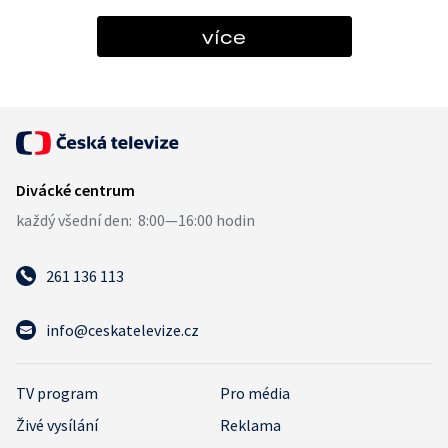
více
261 136 113
info@ceskatelevize.cz
TV program
Pro média
Živé vysílání
Reklama