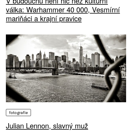
V budoucnu není nic než kulturní
válka: Warhammer 40 000, Vesmírní
mariňáci a krajní pravice
fotografie
Julian Lennon, slavný muž