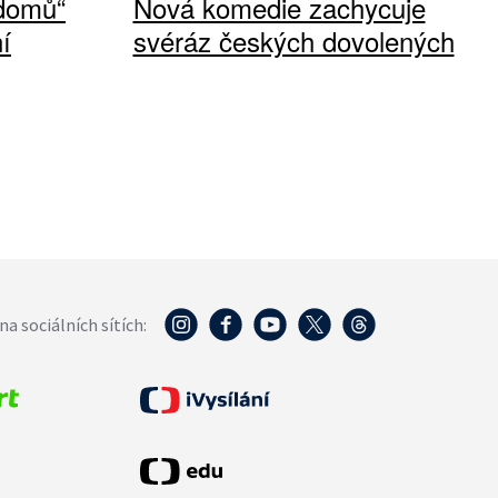
 domů“
Nová komedie zachycuje
í
svéráz českých dovolených
na sociálních sítích: