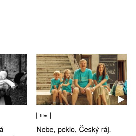
film
á
Nebe, peklo, Český ráj.