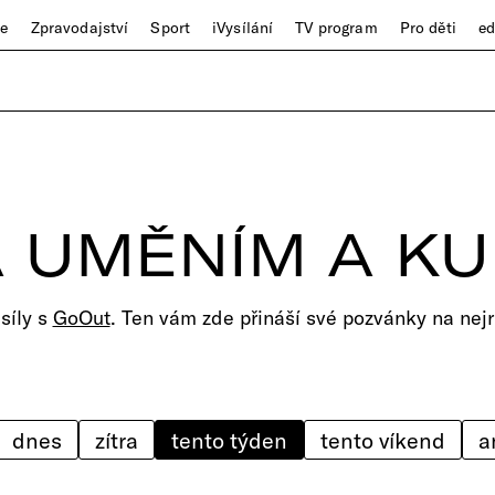
ze
Zpravodajství
Sport
iVysílání
TV program
Pro děti
e
 UMĚNÍM A K
 síly s
GoOut
. Ten vám zde přináší své pozvánky na nejr
dnes
zítra
tento týden
tento víkend