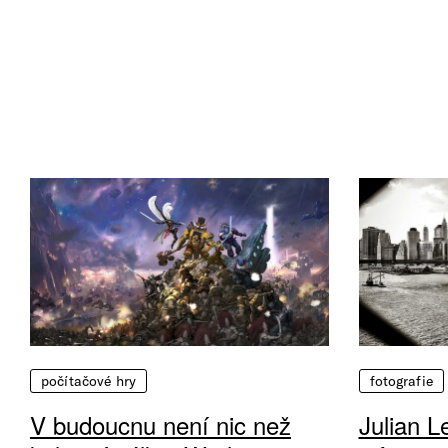
počítačové hry
fotografie
V budoucnu není nic než
Julian L