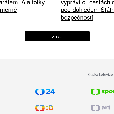
arátem. Ale fotky
vypráví o „cestách
ůměrné
pod dohledem Státn
bezpečnosti
více
Česká televize 