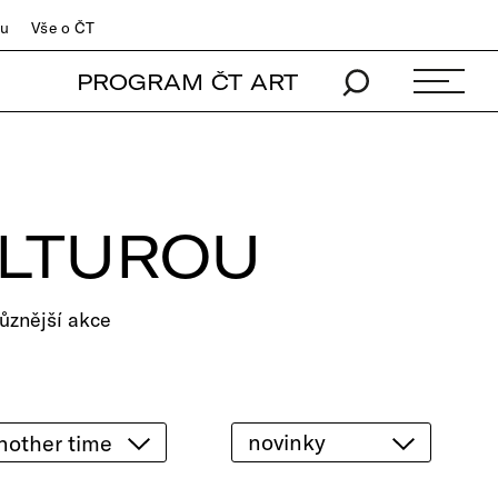
du
Vše o ČT
PROGRAM ČT ART
ULTUROU
ůznější akce
novinky