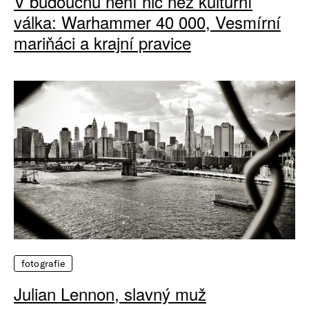
V budoucnu není nic než kulturní
válka: Warhammer 40 000, Vesmírní
mariňáci a krajní pravice
fotografie
Julian Lennon, slavný muž