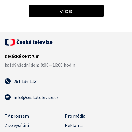
více
261 136 113
info@ceskatelevize.cz
TV program
Pro média
Živé vysílání
Reklama