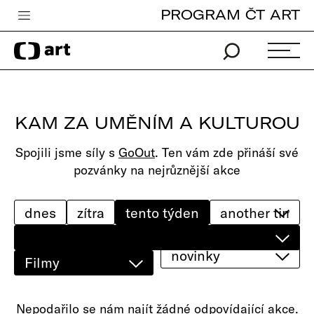
PROGRAM ČT ART
Česká televize
Zpravodajství
Sport
KAM ZA UMĚNÍM A KULTUROU
iVysílání
Spojili jsme síly s
GoOut
. Ten vám zde přináší své
TV program
pozvánky na nejrůznější akce
Pro děti
edu
dnes
zítra
tento týden
Vše o ČT
novinky
Filmy
Nepodařilo se nám najít žádné odpovídající akce.