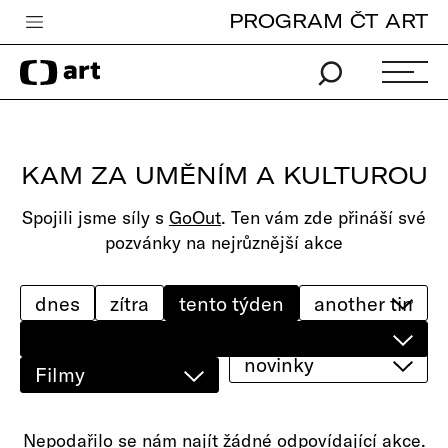
PROGRAM ČT ART
Česká televize
Zpravodajství
Sport
KAM ZA UMĚNÍM A KULTUROU
iVysílání
Spojili jsme síly s
GoOut
. Ten vám zde přináší své
TV program
pozvánky na nejrůznější akce
Pro děti
edu
dnes
zítra
tento týden
Vše o ČT
novinky
Filmy
Nepodařilo se nám najít žádné odpovídající akce.