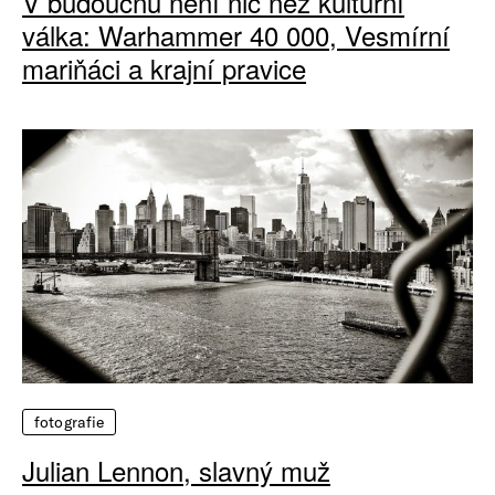
V budoucnu není nic než kulturní
válka: Warhammer 40 000, Vesmírní
mariňáci a krajní pravice
fotografie
Julian Lennon, slavný muž