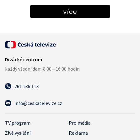
více
261 136 113
info@ceskatelevize.cz
TV program
Pro média
Živé vysílání
Reklama