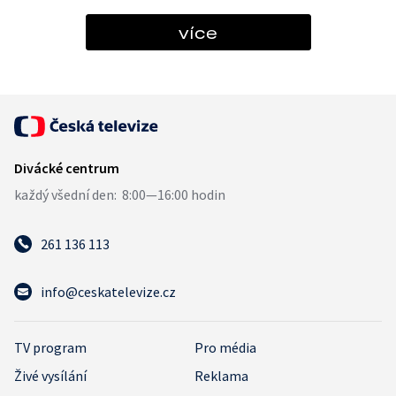
více
261 136 113
info@ceskatelevize.cz
TV program
Pro média
Živé vysílání
Reklama