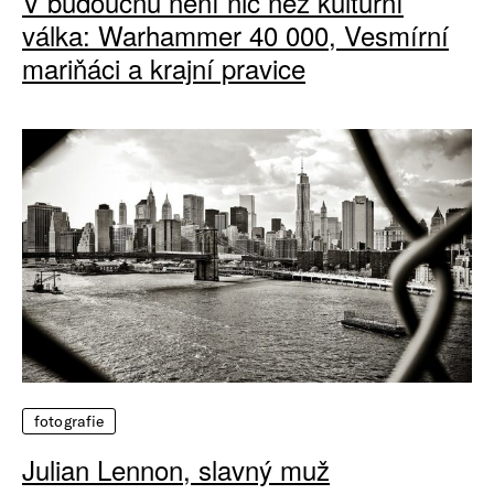
V budoucnu není nic než kulturní
válka: Warhammer 40 000, Vesmírní
mariňáci a krajní pravice
fotografie
Julian Lennon, slavný muž