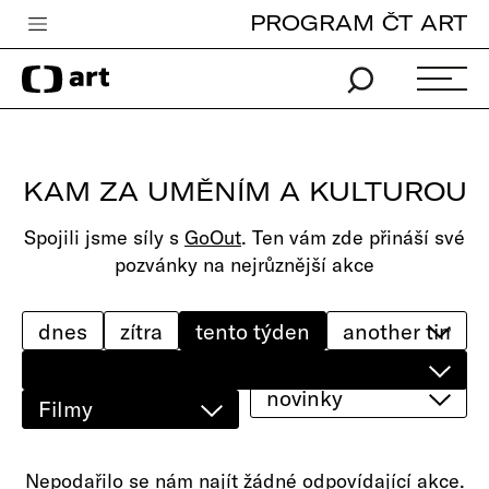
PROGRAM ČT ART
Česká televize
Zpravodajství
Sport
KAM ZA UMĚNÍM A KULTUROU
iVysílání
Spojili jsme síly s
GoOut
. Ten vám zde přináší své
TV program
pozvánky na nejrůznější akce
Pro děti
edu
dnes
zítra
tento týden
Vše o ČT
novinky
Filmy
Nepodařilo se nám najít žádné odpovídající akce.