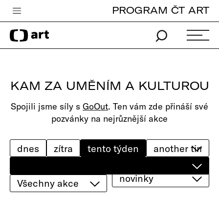
PROGRAM ČT ART
Česká televize
Zpravodajství
Sport
KAM ZA UMĚNÍM A KULTUROU
iVysílání
Spojili jsme síly s
GoOut
. Ten vám zde přináší své
TV program
pozvánky na nejrůznější akce
Pro děti
edu
dnes
zítra
tento týden
Vše o ČT
novinky
Všechny akce