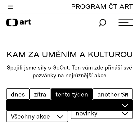
PROGRAM ČT ART
Česká televize
Zpravodajství
Sport
KAM ZA UMĚNÍM A KULTUROU
iVysílání
Spojili jsme síly s
GoOut
. Ten vám zde přináší své
TV program
pozvánky na nejrůznější akce
Pro děti
edu
dnes
zítra
tento týden
Vše o ČT
novinky
Všechny akce