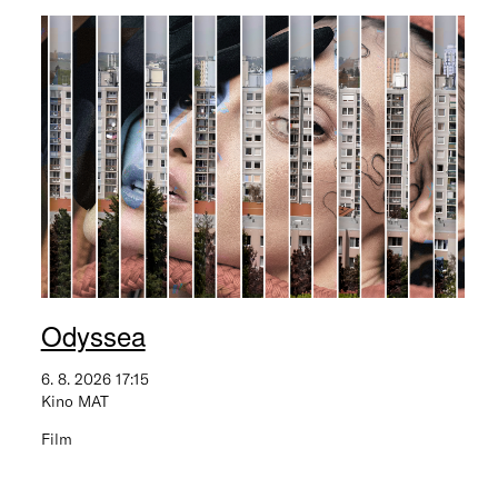
Odyssea
6. 8. 2026 17:15
Kino MAT
Film