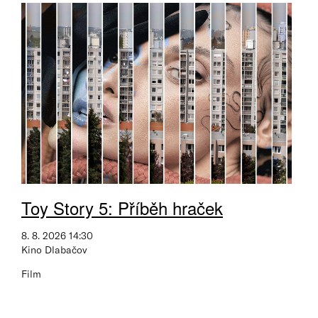
Toy Story 5: Příběh hraček
8. 8. 2026 14:30
Kino Dlabačov
Film