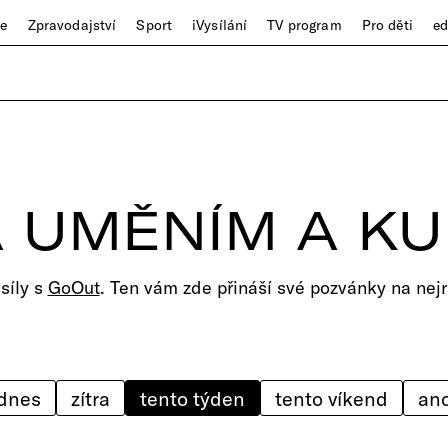
ze
Zpravodajství
Sport
iVysílání
TV program
Pro děti
e
 UMĚNÍM A K
 síly s
GoOut
. Ten vám zde přináší své pozvánky na nejr
dnes
zítra
tento týden
tento víkend