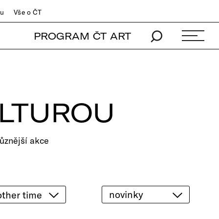
du
Vše o ČT
PROGRAM ČT ART
ULTUROU
ůznější akce
novinky