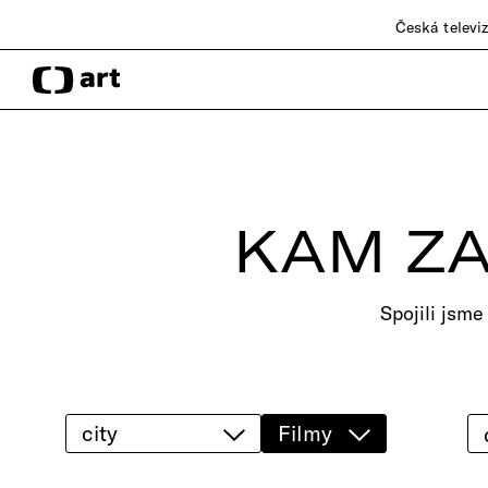
Česká televi
KAM ZA
Spojili jsme
city
Filmy