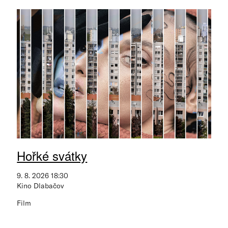
Hořké svátky
9. 8. 2026 18:30
Kino Dlabačov
Film