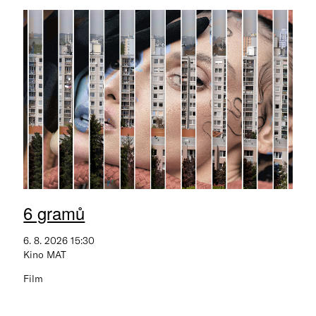
6 gramů
6. 8. 2026 15:30
Kino MAT
Film