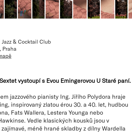
 Jazz & Cocktail Club
, Praha
 mapě
r Sextet vystoupí s Evou Emingerovou U Staré paní.
em jazzového pianisty Ing. Jiřího Polydora hraje
ing, inspirovaný zlatou érou 30. a 40. let, hudbou
na, Fats Wallera, Lestera Younga nebo
awkinse. Vedle klasických kousků jsou v
i zajímavé, méně hrané skladby z dílny Wardella