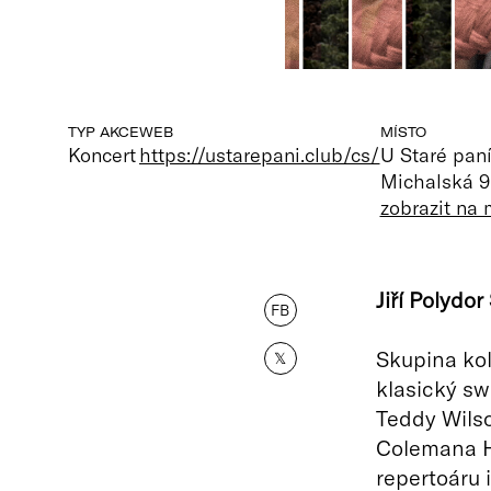
TYP AKCE
WEB
MÍSTO
Koncert
https://ustarepani.club/cs/
U Staré paní
Michalská 9
zobrazit na
Jiří Polydo
FB
Skupina kol
𝕏
klasický sw
Teddy Wilso
Colemana H
repertoáru 