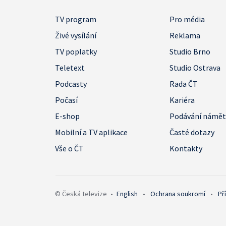
TV program
Pro média
Živé vysílání
Reklama
TV poplatky
Studio Brno
Teletext
Studio Ostrava
Podcasty
Rada ČT
Počasí
Kariéra
E-shop
Podávání námě
Mobilní a TV aplikace
Časté dotazy
Vše o ČT
Kontakty
© Česká televize
•
English
•
Ochrana soukromí
•
Př