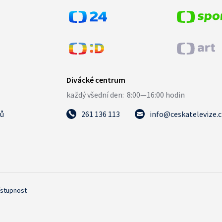
tů
261 136 113
info@ceskatelevize.
ístupnost