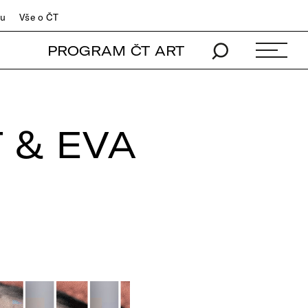
du
Vše o ČT
PROGRAM ČT ART
 & EVA