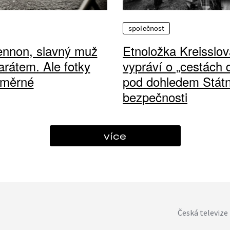
společnost
ennon, slavný muž
Etnoložka Kreisslov
arátem. Ale fotky
vypráví o „cestách
ůměrné
pod dohledem Státn
bezpečnosti
více
Česká televize 