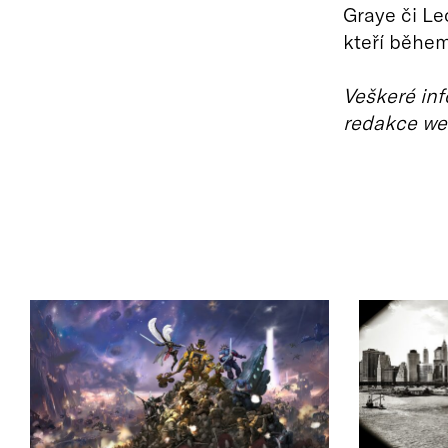
Graye či Le
kteří během
Veškeré inf
redakce we