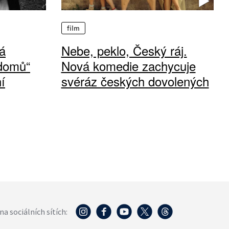
film
á
Nebe, peklo, Český ráj.
 domů“
Nová komedie zachycuje
í
svéráz českých dovolených
na sociálních sítích: