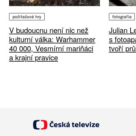
počítačové hry
fotografie
V budoucnu není nic než
Julian L
kulturní válka: Warhammer
s fotoap
40 000, Vesmírní mariňáci
tvoří pr
a krajní pravice