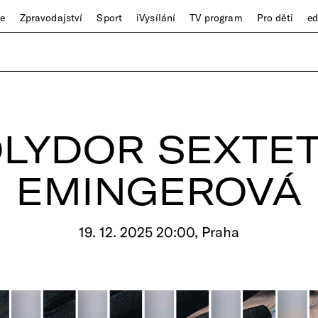
ze
Zpravodajství
Sport
iVysílání
TV program
Pro děti
e
POLYDOR SEXTET
EMINGEROVÁ
19. 12. 2025 20:00, Praha