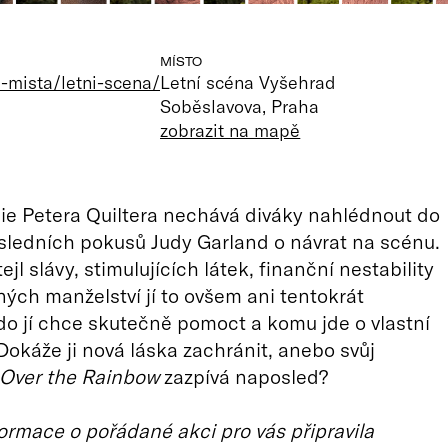
MÍSTO
-mista/letni-scena/
Letní scéna Vyšehrad
Soběslavova, Praha
zobrazit na mapě
e Petera Quiltera nechává diváky nahlédnout do
ledních pokusů Judy Garland o návrat na scénu.
ejl slávy, stimulujících látek, finanční nestability
ých manželství jí to ovšem ani tentokrát
do jí chce skutečně pomoct a komu jde o vlastní
okáže ji nová láska zachránit, anebo svůj
Over the Rainbow
zazpívá naposled?
ormace o pořádané akci pro vás připravila