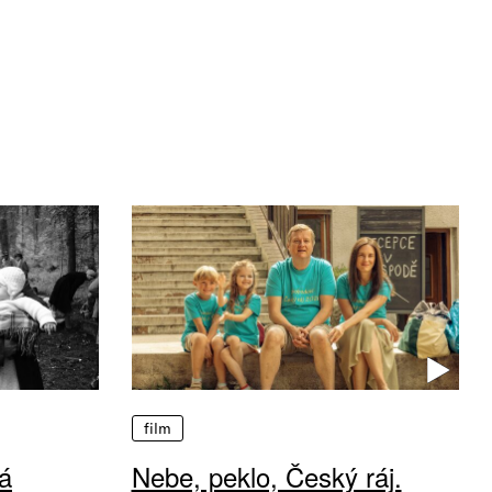
film
á
Nebe, peklo, Český ráj.