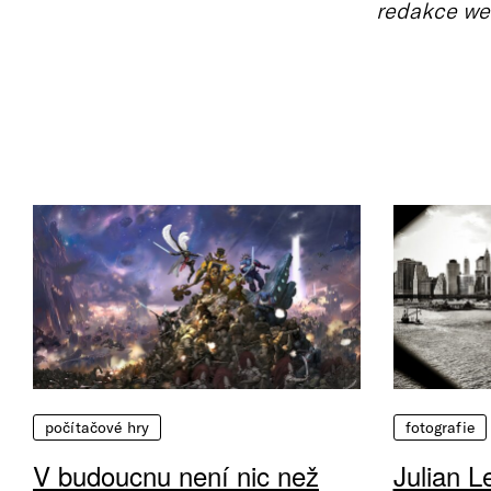
redakce we
počítačové hry
fotografie
V budoucnu není nic než
Julian L