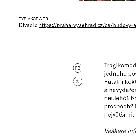
TYP AKCE
WEB
Divadlo
https://praha-vysehrad.cz/cs/budovy-a
Tragikomedi
FB
jednoho pos
Fatální kokt
𝕏
a nevydařen
neulehčí. K
prospěch? D
největší hit
Veškeré inf