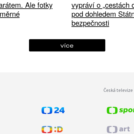
arátem. Ale fotky
vypráví o „cestách
ůměrné
pod dohledem Státn
bezpečnosti
více
Česká televize 