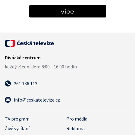
více
261 136 113
info@ceskatelevize.cz
TV program
Pro média
Živé vysílání
Reklama