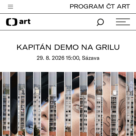
PROGRAM ČT ART
Česká televize
Zpravodajství
Sport
KAPITÁN DEMO NA GRILU
iVysílání
29. 8. 2026 15:00, Sázava
TV program
Pro děti
edu
Vše o ČT