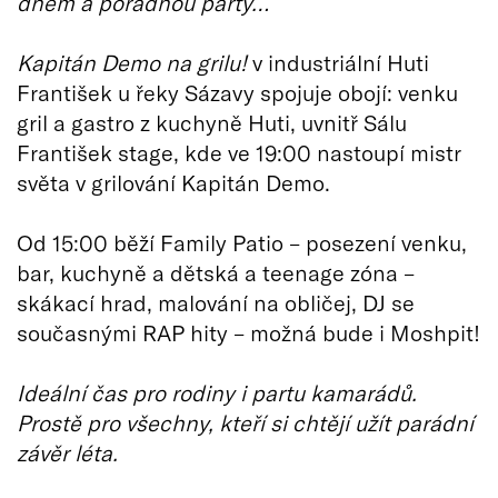
dnem a pořádnou párty…
Kapitán Demo na grilu!
v industriální Huti
František u řeky Sázavy spojuje obojí: venku
gril a gastro z kuchyně Huti, uvnitř Sálu
František stage, kde ve 19:00 nastoupí mistr
světa v grilování Kapitán Demo.
Od 15:00 běží Family Patio – posezení venku,
bar, kuchyně a dětská a teenage zóna –
skákací hrad, malování na obličej, DJ se
současnými RAP hity – možná bude i Moshpit!
Ideální čas pro rodiny i partu kamarádů.
Prostě pro všechny, kteří si chtějí užít parádní
závěr léta.