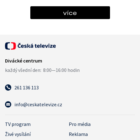
více
261 136 113
info@ceskatelevize.cz
TV program
Pro média
Živé vysílání
Reklama