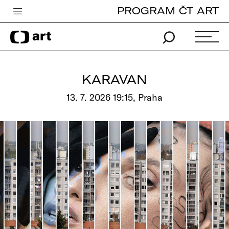
PROGRAM ČT ART
Česká televize
Zpravodajství
Sport
KARAVAN
iVysílání
13. 7. 2026 19:15, Praha
TV program
Pro děti
edu
Vše o ČT