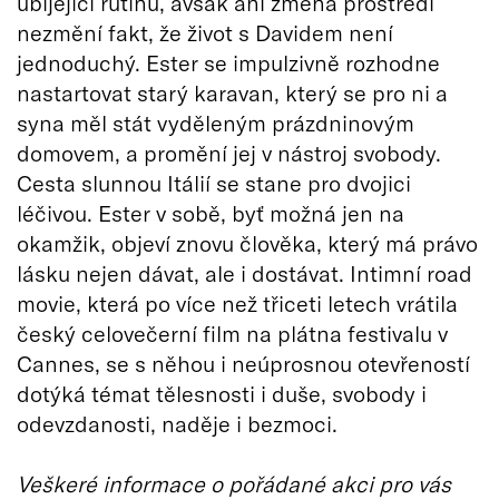
ubíjející rutinu, avšak ani změna prostředí
nezmění fakt, že život s Davidem není
jednoduchý. Ester se impulzivně rozhodne
nastartovat starý karavan, který se pro ni a
syna měl stát vyděleným prázdninovým
domovem, a promění jej v nástroj svobody.
Cesta slunnou Itálií se stane pro dvojici
léčivou. Ester v sobě, byť možná jen na
okamžik, objeví znovu člověka, který má právo
lásku nejen dávat, ale i dostávat. Intimní road
movie, která po více než třiceti letech vrátila
český celovečerní film na plátna festivalu v
Cannes, se s něhou i neúprosnou otevřeností
dotýká témat tělesnosti i duše, svobody i
odevzdanosti, naděje i bezmoci.
Veškeré informace o pořádané akci pro vás