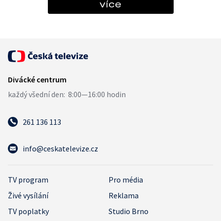
více
261 136 113
info@ceskatelevize.cz
TV program
Pro média
Živé vysílání
Reklama
TV poplatky
Studio Brno