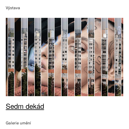
Výstava
Sedm dekád
Galerie umění