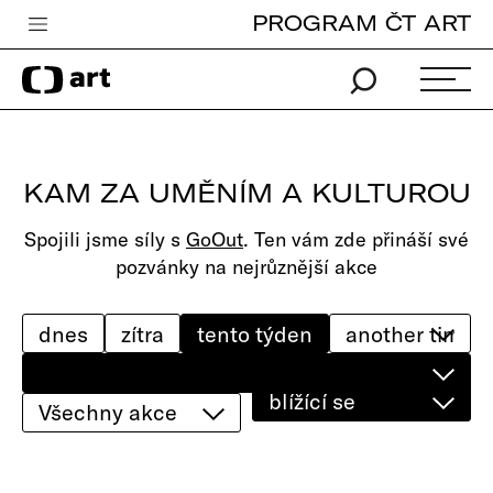
PROGRAM ČT ART
Česká televize
Zpravodajství
Sport
KAM ZA UMĚNÍM A KULTUROU
iVysílání
Spojili jsme síly s
GoOut
. Ten vám zde přináší své
TV program
pozvánky na nejrůznější akce
Pro děti
edu
dnes
zítra
tento týden
Vše o ČT
blížící se
Všechny akce