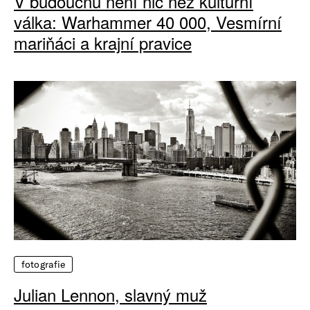
V budoucnu není nic než kulturní
válka: Warhammer 40 000, Vesmírní
mariňáci a krajní pravice
fotografie
Julian Lennon, slavný muž