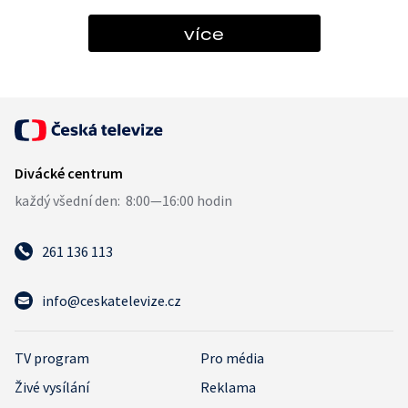
více
261 136 113
info@ceskatelevize.cz
TV program
Pro média
Živé vysílání
Reklama