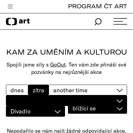
PROGRAM ČT ART
Česká televize
Zpravodajství
Sport
KAM ZA UMĚNÍM A KULTUROU
iVysílání
Spojili jsme síly s
GoOut
. Ten vám zde přináší své
TV program
pozvánky na nejrůznější akce
Pro děti
edu
dnes
zítra
Vše o ČT
blížící se
Divadlo
Nepodařilo se nám najít žádné odpovídající akce.